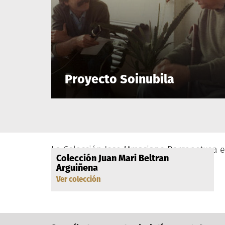
Proyecto Soinubila
Presentación
Leer
La Colección Jose Mmariano Barrenetxea 
Colección Juan Mari Beltran
Otros fondos
Arguiñena
Ver colección