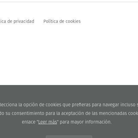
tica de privacidad
Política de cookies
Selecciona la opción de cookies que prefieras para navegar incluso
ndo su consentimiento para la aceptación de las mencionadas cookie
enlace "
Leer más
" para mayor información.